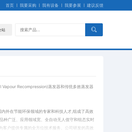
首页
我要采购
我有设备
我要参展
建议反馈
全站
Vapour Recompression)蒸发器和传统多效蒸发器
术为依托，集聚了国内外在节能环保领域的专家和科技人才,组成了高效
料品种广泛、应用领域宽、全自动无人值守和组态实时
为客户提供专属的全方位技术服务。公司研发的高效