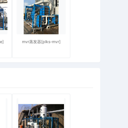
e]
mvr蒸发器[plks-mvr]