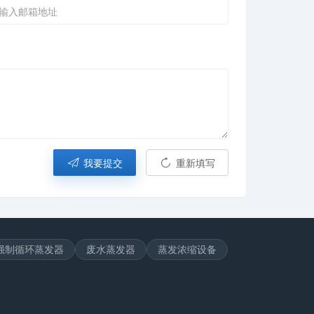
我要提交
重新填写
强制循环蒸发器
废水蒸发器
蒸发浓缩设备