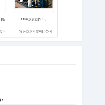
刮板
MVR蒸发器[SZB]
公司
宜兴益龙科技有限公司
箱：