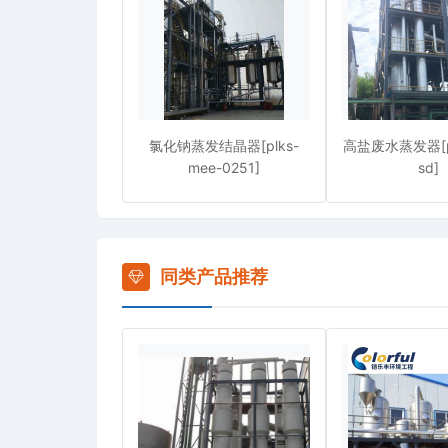
氯化钠蒸发结晶器[plks-
高盐废水蒸发器[pl
mee-0251]
sd]
同类产品推荐