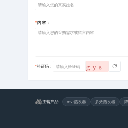
*
内 容：
*
验证码：
主营产品:
mvr蒸发器
多效蒸发器